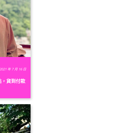
2021 年 7 月 16 日
站，貨到付款